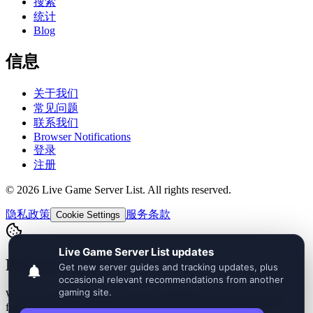
搜索
统计
Blog
信息
关于我们
常见问题
联系我们
Browser Notifications
登录
注册
©
2026
Live Game Server List. All rights reserved.
隐私政策
服务条款
Cookie Settings
Privacy Choices
We use essential cookies for login, language, security, and core site
functionality. Optional analytics and advertising stay off until you