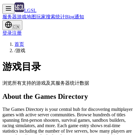
LGSL
服务器
游戏
地图
玩家
搜索
统计
Blog
通知
🇨🇳
登录
注册
首页
/
游戏
游戏目录
浏览所有支持的游戏及其服务器统计数据
About the Games Directory
The Games Directory is your central hub for discovering multiplayer
games with active server communities. Browse hundreds of titles
spanning first-person shooters, survival games, sandbox builders,
racing simulators, and more. Each game entry shows real-time
statistics including the number of live servers, how many players are