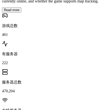
currently online, and whether the game supports map tracking.
Read more
游戏总数
461
有服务器
222
服务器总数
470,204