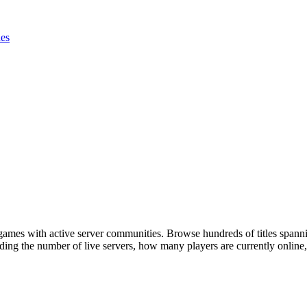
nes
ames with active server communities. Browse hundreds of titles spannin
uding the number of live servers, how many players are currently onlin