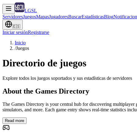
LGSL
Servidores
Juegos
Mapas
Jugadores
Buscar
Estadísticas
Blog
Notificacio
🇪🇸
Iniciar sesión
Registrarse
Inicio
/
Juegos
Directorio de juegos
Explore todos los juegos soportados y sus estadísticas de servidores
About the Games Directory
The Games Directory is your central hub for discovering multiplayer g
simulators, and more. Each game entry shows real-time statistics incl
Read more