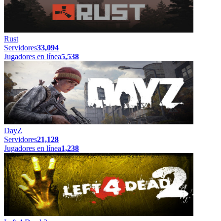
Rust
Servidores
33,094
Jugadores en línea
5,538
DayZ
Servidores
21,128
Jugadores en línea
1,238