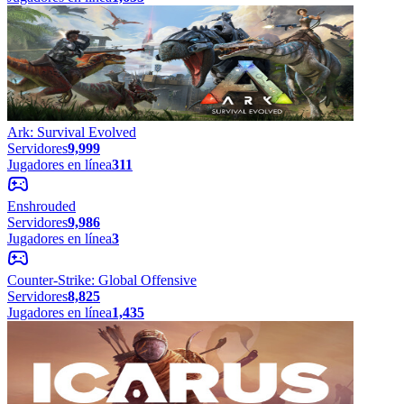
Ark: Survival Evolved
Servidores
9,999
Jugadores en línea
311
Enshrouded
Servidores
9,986
Jugadores en línea
3
Counter-Strike: Global Offensive
Servidores
8,825
Jugadores en línea
1,435