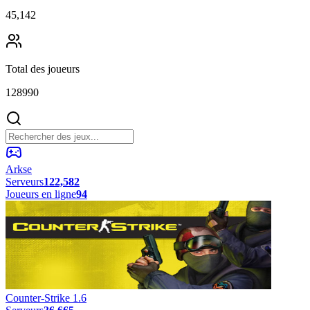
45,142
Total des joueurs
128990
Arkse
Serveurs
122,582
Joueurs en ligne
94
Counter-Strike 1.6