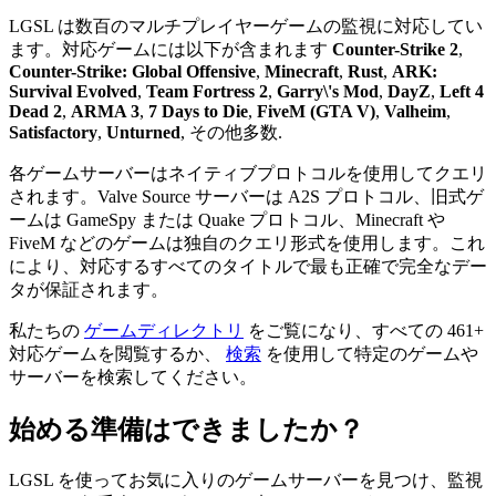
LGSL は数百のマルチプレイヤーゲームの監視に対応してい
ます。対応ゲームには以下が含まれます
Counter-Strike 2
,
Counter-Strike: Global Offensive
,
Minecraft
,
Rust
,
ARK:
Survival Evolved
,
Team Fortress 2
,
Garry\'s Mod
,
DayZ
,
Left 4
Dead 2
,
ARMA 3
,
7 Days to Die
,
FiveM (GTA V)
,
Valheim
,
Satisfactory
,
Unturned
,
その他多数
.
各ゲームサーバーはネイティブプロトコルを使用してクエリ
されます。Valve Source サーバーは A2S プロトコル、旧式ゲ
ームは GameSpy または Quake プロトコル、Minecraft や
FiveM などのゲームは独自のクエリ形式を使用します。これ
により、対応するすべてのタイトルで最も正確で完全なデー
タが保証されます。
私たちの
ゲームディレクトリ
をご覧になり、すべての
461
+
対応ゲームを閲覧するか、
検索
を使用して特定のゲームや
サーバーを検索してください。
始める準備はできましたか？
LGSL を使ってお気に入りのゲームサーバーを見つけ、監視