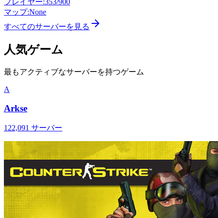
プレイヤー
:
353/900
マップ
:
None
すべてのサーバーを見る
人気ゲーム
最もアクティブなサーバーを持つゲーム
A
Arkse
122,091
サーバー