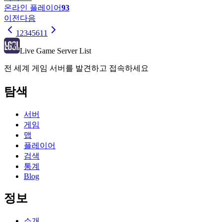
온라인 플레이어
93
이전
다음
1
2
3
4
5
6
11
Live Game Server List
전 세계 게임 서버를 발견하고 접속하세요
탐색
서버
게임
맵
플레이어
검색
통계
Blog
정보
소개