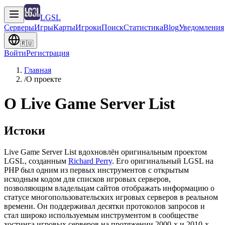
LGSL
Серверы
Игры
Карты
Игроки
Поиск
Статистика
Blog
Уведомления
🇷🇺
Войти
Регистрация
Главная
/
О проекте
О Live Game Server List
Истоки
Live Game Server List вдохновлён оригинальным проектом
LGSL, созданным
Richard Perry
.
Его оригинальный LGSL на
PHP был одним из первых инструментов с открытым
исходным кодом для списков игровых серверов,
позволяющим владельцам сайтов отображать информацию о
статусе многопользовательских игровых серверов в реальном
времени. Он поддерживал десятки протоколов запросов и
стал широко используемым инструментом в сообществе
хостинга игровых серверов на протяжении 2000-х и 2010-х