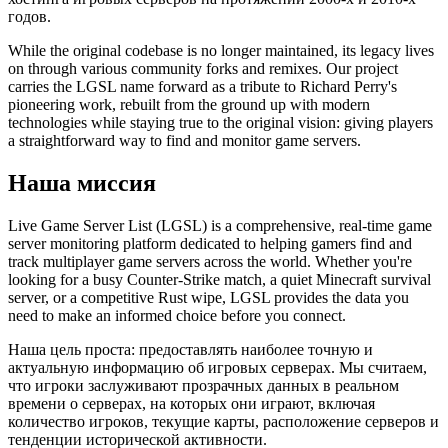
годов.
While the original codebase is no longer maintained, its legacy lives
on through various community forks and remixes. Our project
carries the LGSL name forward as a tribute to Richard Perry's
pioneering work, rebuilt from the ground up with modern
technologies while staying true to the original vision: giving players
a straightforward way to find and monitor game servers.
Наша миссия
Live Game Server List (LGSL) is a comprehensive, real-time game
server monitoring platform dedicated to helping gamers find and
track multiplayer game servers across the world. Whether you're
looking for a busy Counter-Strike match, a quiet Minecraft survival
server, or a competitive Rust wipe, LGSL provides the data you
need to make an informed choice before you connect.
Наша цель проста: предоставлять наиболее точную и
актуальную информацию об игровых серверах. Мы считаем,
что игроки заслуживают прозрачных данных в реальном
времени о серверах, на которых они играют, включая
количество игроков, текущие карты, расположение серверов и
тенденции исторической активности.