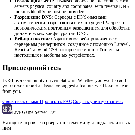
Геолокация GeoIP
:
IP-based geolocation determines each
server's physical country and coordinates, with reverse DNS
lookups identifying hosting providers.
Разрешение DNS
:
Серверы с DNS-именами
автоматически разрешаются в их текущие IP-адреса с
периодическим повторным разрешением для обработки
динамических конфигураций DNS.
Веб-приложение
:
Адаптивное веб-приложение с
серверным рендерингом, созданное с помощью Laravel,
React и Tailwind CSS, которое отлично работает на
настольных и мобильных устройствах.
Присоединяйтесь
LGSL is a community-driven platform. Whether you want to add
your server, report an issue, or suggest a feature, we'd love to hear
from you.
Свяжитесь с нами
Прочитать FAQ
Создать учётную запись
Live Game Server List
Находите игровые серверы по всему миру и подключайтесь к
ним