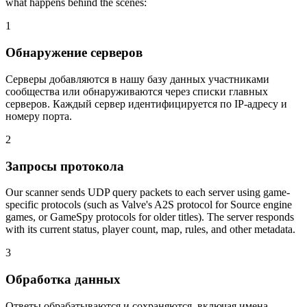
what happens behind the scenes:
1
Обнаружение серверов
Серверы добавляются в нашу базу данных участниками
сообщества или обнаруживаются через списки главных
серверов. Каждый сервер идентифицируется по IP-адресу и
номеру порта.
2
Запросы протокола
Our scanner sends UDP query packets to each server using game-
specific protocols (such as Valve's A2S protocol for Source engine
games, or GameSpy protocols for older titles). The server responds
with its current status, player count, map, rules, and other metadata.
3
Обработка данных
Ответы обрабатываются и сохраняются, включая имена