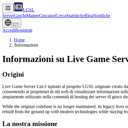
LGSL
Server
Giochi
Mappe
Giocatori
Cerca
Statistiche
Blog
Notifiche
🇮🇹
Accedi
Registrati
Home
/
Informazioni
Informazioni su Live Game Serv
Origini
Live Game Server List è ispirato al progetto LGSL originale creato da
consentendo ai proprietari di siti web di visualizzare informazioni sul
ampiamente utilizzato nella comunità di hosting dei server di gioco du
While the original codebase is no longer maintained, its legacy lives
rebuilt from the ground up with modern technologies while staying true
La nostra missione