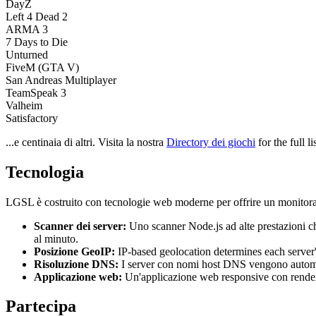
DayZ
Left 4 Dead 2
ARMA 3
7 Days to Die
Unturned
FiveM (GTA V)
San Andreas Multiplayer
TeamSpeak 3
Valheim
Satisfactory
...e centinaia di altri. Visita la nostra
Directory dei giochi
for the full l
Tecnologia
LGSL è costruito con tecnologie web moderne per offrire un monitoragg
Scanner dei server
:
Uno scanner Node.js ad alte prestazioni che
al minuto.
Posizione GeoIP
:
IP-based geolocation determines each server
Risoluzione DNS
:
I server con nomi host DNS vengono automati
Applicazione web
:
Un'applicazione web responsive con renderi
Partecipa