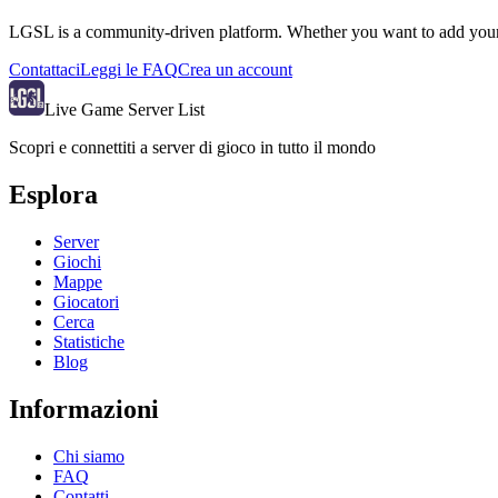
LGSL is a community-driven platform. Whether you want to add your se
Contattaci
Leggi le FAQ
Crea un account
Live Game Server List
Scopri e connettiti a server di gioco in tutto il mondo
Esplora
Server
Giochi
Mappe
Giocatori
Cerca
Statistiche
Blog
Informazioni
Chi siamo
FAQ
Contatti