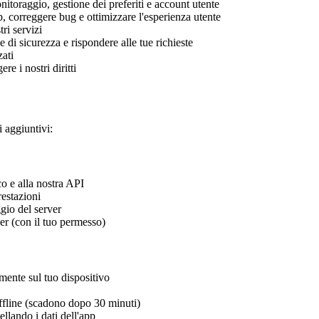
nitoraggio, gestione dei preferiti e account utente
pp, correggere bug e ottimizzare l'esperienza utente
ri servizi
 di sicurezza e rispondere alle tue richieste
zati
re i nostri diritti
i aggiuntivi:
co e alla nostra API
restazioni
gio del server
ver (con il tuo permesso)
lmente sul tuo dispositivo
offline (scadono dopo 30 minuti)
ellando i dati dell'app