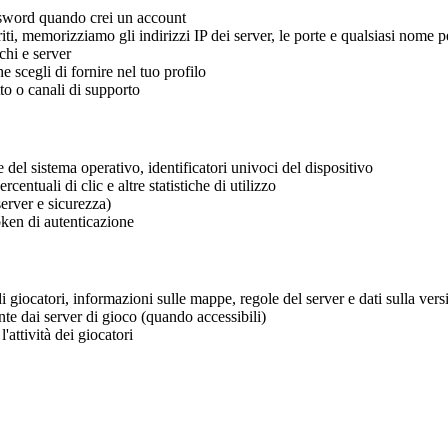
ssword quando crei un account
iti, memorizziamo gli indirizzi IP dei server, le porte e qualsiasi nome 
chi e server
 scegli di fornire nel tuo profilo
to o canali di supporto
 del sistema operativo, identificatori univoci del dispositivo
centuali di clic e altre statistiche di utilizzo
server e sicurezza)
oken di autenticazione
i giocatori, informazioni sulle mappe, regole del server e dati sulla ver
te dai server di gioco (quando accessibili)
l'attività dei giocatori