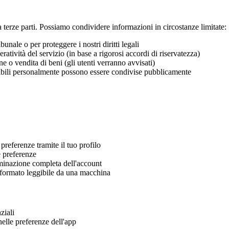
terze parti. Possiamo condividere informazioni in circostanze limitate:
bunale o per proteggere i nostri diritti legali
eratività del servizio (in base a rigorosi accordi di riservatezza)
ne o vendita di beni (gli utenti verranno avvisati)
icabili personalmente possono essere condivise pubblicamente
preferenze tramite il tuo profilo
e preferenze
liminazione completa dell'account
n formato leggibile da una macchina
ziali
nelle preferenze dell'app