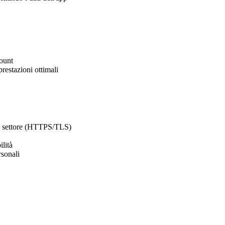
count
restazioni ottimali
 del settore (HTTPS/TLS)
ilità
rsonali