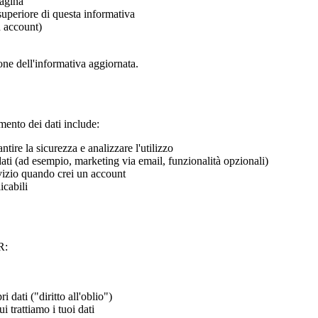
pagina
uperiore di questa informativa
n account)
one dell'informativa aggiornata.
amento dei dati include:
antire la sicurezza e analizzare l'utilizzo
ati (ad esempio, marketing via email, funzionalità opzionali)
rvizio quando crei un account
icabili
R:
 dati ("diritto all'oblio")
i trattiamo i tuoi dati