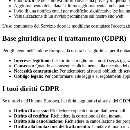
Pubblicazione della nuova Informativa sulla privacy in questa 
Aggiornamento della data "Ultimo aggiornamento" nella parte s
Invio di una notifica email per modifiche significative (se hai u
Visualizzazione di un avviso prominente sul nostro sito web
L'uso continuato del Servizio dopo le modifiche costituisce l'accettazi
Base giuridica per il trattamento (GDPR)
Per gli utenti nell'Unione Europea, la nostra base giuridica per il tratt
Interesse legittimo
:
Per fornire e migliorare i nostri servizi, gar
Consenso
:
Quando acconsenti esplicitamente alla raccolta dei d
Necessità contrattuale
:
Per adempiere ai nostri obblighi di se
Obbligo legale
:
Per conformarsi alle leggi e ai regolamenti appl
I tuoi diritti GDPR
Se ti trovi nell'Unione Europea, hai diritti aggiuntivi ai sensi del GDP
Diritto di accesso
:
Richiedere copie dei propri dati personali
Diritto di rettifica
:
Richiedere la correzione di dati inesatti
Diritto alla cancellazione
:
Richiedere la cancellazione dei propri
Diritto alla limitazione del trattamento
:
Limitare il modo in cu