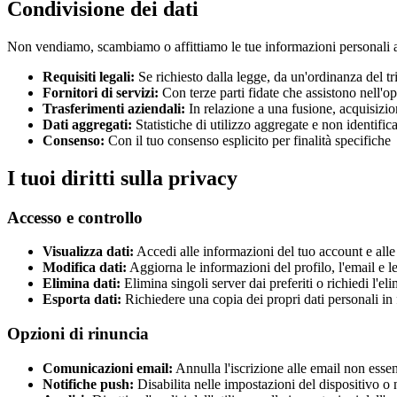
Condivisione dei dati
Non vendiamo, scambiamo o affittiamo le tue informazioni personali a 
Requisiti legali
:
Se richiesto dalla legge, da un'ordinanza del tri
Fornitori di servizi
:
Con terze parti fidate che assistono nell'op
Trasferimenti aziendali
:
In relazione a una fusione, acquisizio
Dati aggregati
:
Statistiche di utilizzo aggregate e non identif
Consenso
:
Con il tuo consenso esplicito per finalità specifiche
I tuoi diritti sulla privacy
Accesso e controllo
Visualizza dati
:
Accedi alle informazioni del tuo account e alle 
Modifica dati
:
Aggiorna le informazioni del profilo, l'email e l
Elimina dati
:
Elimina singoli server dai preferiti o richiedi l'e
Esporta dati
:
Richiedere una copia dei propri dati personali i
Opzioni di rinuncia
Comunicazioni email
:
Annulla l'iscrizione alle email non essen
Notifiche push
:
Disabilita nelle impostazioni del dispositivo o 