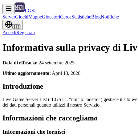
LGSL
Server
Giochi
Mappe
Giocatori
Cerca
Statistiche
Blog
Notifiche
🇮🇹
Accedi
Registrati
Informativa sulla privacy di L
Data di efficacia
:
24 settembre 2025
Ultimo aggiornamento
:
April 13, 2026
Introduzione
Live Game Server List ("LGSL", "noi" o "nostro") gestisce il sito web 
dei dati personali quando utilizzi il nostro Servizio.
Informazioni che raccogliamo
Informazioni che fornisci