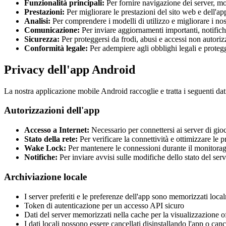
Funzionalità principali
:
Per fornire navigazione dei server, mo
Prestazioni
:
Per migliorare le prestazioni del sito web e dell'a
Analisi
:
Per comprendere i modelli di utilizzo e migliorare i nost
Comunicazione
:
Per inviare aggiornamenti importanti, notifiche
Sicurezza
:
Per proteggersi da frodi, abusi e accessi non autoriz
Conformità legale
:
Per adempiere agli obblighi legali e protegge
Privacy dell'app Android
La nostra applicazione mobile Android raccoglie e tratta i seguenti dat
Autorizzazioni dell'app
Accesso a Internet
:
Necessario per connettersi ai server di gio
Stato della rete
:
Per verificare la connettività e ottimizzare le p
Wake Lock
:
Per mantenere le connessioni durante il monitorag
Notifiche
:
Per inviare avvisi sulle modifiche dello stato del ser
Archiviazione locale
I server preferiti e le preferenze dell'app sono memorizzati loca
Token di autenticazione per un accesso API sicuro
Dati del server memorizzati nella cache per la visualizzazione 
I dati locali possono essere cancellati disinstallando l'app o canc