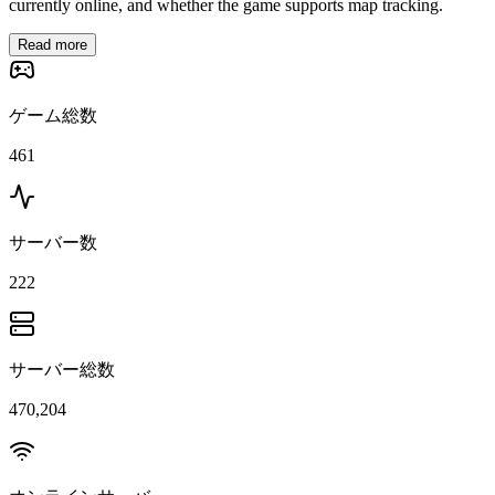
currently online, and whether the game supports map tracking.
Read more
ゲーム総数
461
サーバー数
222
サーバー総数
470,204