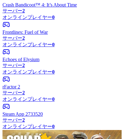
Crash Bandicoot™ 4: It’s About Time
サーバー
2
オンラインプレイヤー
0
Frontlines: Fuel of War
サーバー
2
オンラインプレイヤー
0
Echoes of Elysium
サーバー
2
オンラインプレイヤー
0
rFactor 2
サーバー
2
オンラインプレイヤー
0
Steam App 2733520
サーバー
2
オンラインプレイヤー
0